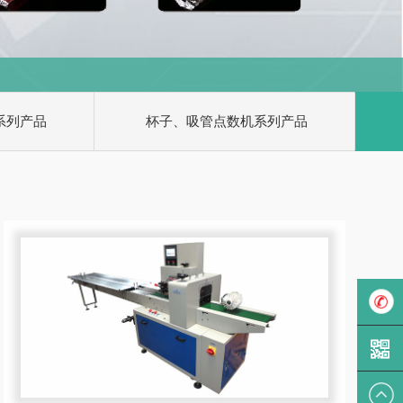
包装机系列产品
杯子、吸管点数机系列产品