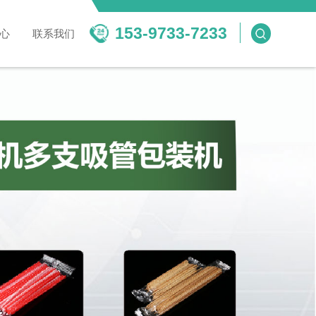
153-9733-7233
新闻中心
联系我们