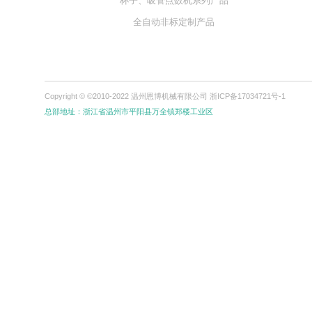
关于恩博
全自动吸管生产线
恩博新
公司风采
吸管机系列产品
品牌文化
吸管包装机系列产品
企业荣誉
杯子包装机系列产品
杯子、吸管点数机系列产品
全自动非标定制产品
Copyright © ©2010-2022 温州恩博机械有限公司
浙ICP备17034721号-1
总部地址：浙江省温州市平阳县万全镇郑楼工业区