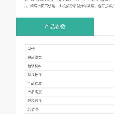
4、包装速度和成袋长度采用伺服控制，任意调节范
5、调整式端封结构，使封口更完美，并排除切包现
6、输送台面不锈钢，主机部分喷塑烤漆处理。也可
产品参数
型号
包装膜宽
包装材料
制袋长度
产品宽度
产品高度