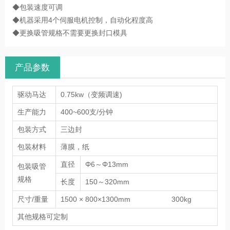
◆机器自带自动跟标功能
◆包装速度可调
◆机器采用4个伺服电机控制，自动化程度高
◆更换吸管规格不需要更换封口模具
产品参数
驱动马达
0.75kw（变频调速)
生产能力
400~600支/分钟
包装方式
三边封
包装材料
薄膜，纸
直径
Φ6～Φ13mm
包装吸管
规格
长度
150～320mm