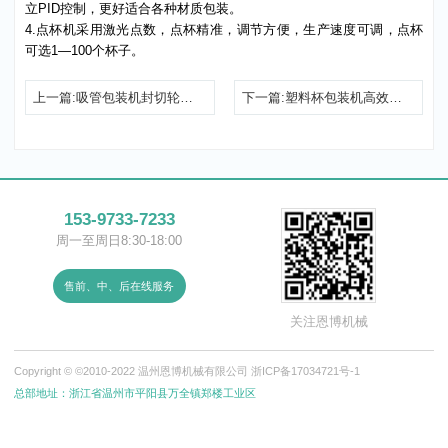
3. 主机结构紧凑，性能稳定，操作简单，全伺服控制。袋长即设即
切，无需调节空走，一步到位，省时省膜。不粘刀、不费膜，温度独
立PID控制，更好适合各种材质包装。
4.点杯机采用激光点数，点杯精准，调节方便，生产速度可调，点杯
可选1—100个杯子。
上一篇:
吸管包装机封切轮和切刀的更换方法
下一篇:
塑料杯包装机高效生产为企业带来巨大的利润
153-9733-7233
周一至周日8:30-18:00
售前、中、后在线服务
关注恩博机械
Copyright © ©2010-2022 温州恩博机械有限公司
浙ICP备17034721号-1